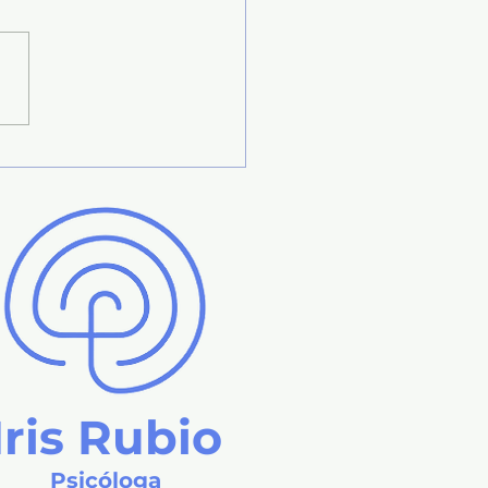
ategias recomendadas
 afrontar la ansiedad
Iris Rubio
Psicóloga