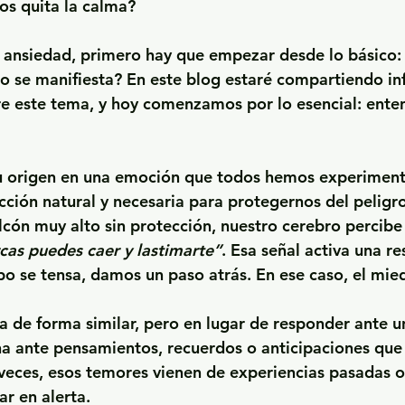
os quita la calma?
 ansiedad, primero hay que empezar desde lo básico: 
o se manifiesta? En este blog estaré compartiendo in
re este tema, y hoy comenzamos por lo esencial: enten
su origen en una emoción que todos hemos experiment
cción natural y necesaria para protegernos del peligro
lcón muy alto sin protección, nuestro cerebro percibe 
rcas puedes caer y lastimarte”
. Esa señal activa una re
po se tensa, damos un paso atrás. En ese caso, el mie
a de forma similar, pero en lugar de responder ante un
na ante pensamientos, recuerdos o anticipaciones que
eces, esos temores vienen de experiencias pasadas o
ar en alerta.