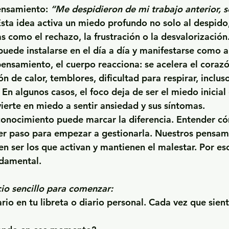
nsamiento: 
“Me despidieron de mi trabajo anterior, s
Esta idea activa un miedo profundo no solo al despido, 
 como el rechazo, la frustración o la desvalorización.
uede instalarse en el día a día y manifestarse como 
pensamiento, el cuerpo reacciona: se acelera el corazó
n de calor, temblores, dificultad para respirar, incluso
En algunos casos, el foco deja de ser el miedo inicial 
vierte en miedo a sentir ansiedad y sus síntomas.
conocimiento puede marcar la diferencia. Entender có
er paso para empezar a gestionarla. Nuestros pensam
en ser los que activan y mantienen el malestar. Por eso
ndamental.
cio sencillo para comenzar:
ario en tu libreta o diario personal. Cada vez que sien