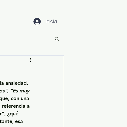
Iniciar sesión
la ansiedad.
os”
, 
“Es muy 
que, con una 
referencia a 
”, ¿qué 
ante, esa 