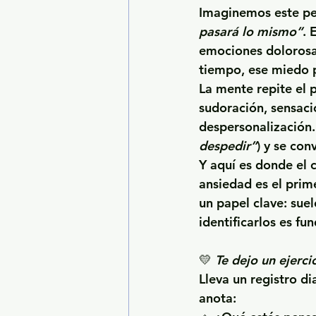
Imaginemos este pe
pasará lo mismo”
. 
emociones dolorosas
tiempo, ese miedo p
La mente repite el 
sudoración, sensació
despersonalización. 
despedir”
) y se con
Y aquí es donde el 
ansiedad es el prim
un papel clave: suel
identificarlos es fu
💛 
Te dejo un ejerci
Lleva un registro di
anota: