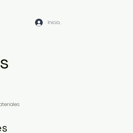
Iniciar sesión
os
ateriales
es