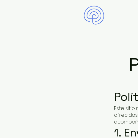
P
Polí
Este sitio
ofrecidos
acompaña
1. E