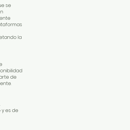
ue se
án
mente
ataformas
petando la
de
nibilidad
arte de
ente.
.
 y es de