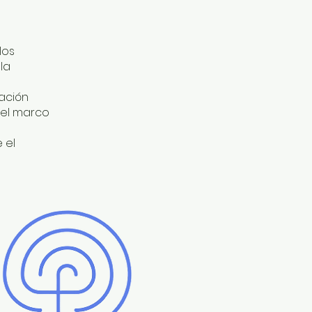
los
la
lación
del marco
 el