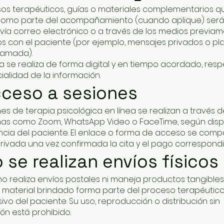
sos terapéuticos, guías o materiales complementarios q
como parte del acompañamiento (cuando aplique) ser
vía correo electrónico o a través de los medios previa
 con el paciente (por ejemplo, mensajes privados o pl
lamada).
a se realiza de forma digital y en tiempo acordado, res
ialidad de la información.
cceso a sesiones
nes de terapia psicológica en línea se realizan a través 
as como Zoom, WhatsApp Video o FaceTime, según dispo
ncia del paciente. El enlace o forma de acceso se comp
ivada una vez confirmada la cita y el pago correspondi
o se realizan envíos físicos
 no realiza envíos postales ni maneja productos tangibles
 material brindado forma parte del proceso terapéutico
ivo del paciente. Su uso, reproducción o distribución sin
ión está prohibido.