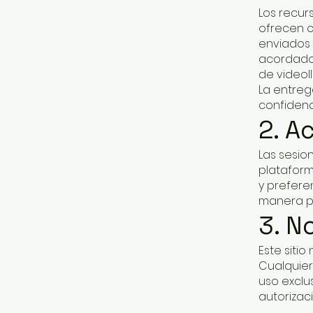
Los recur
ofrecen 
enviados 
acordados
de videol
La entreg
confidenc
2. A
Las sesio
plataform
y prefere
manera pr
3. N
Este sitio
Cualquier
uso exclus
autorizac