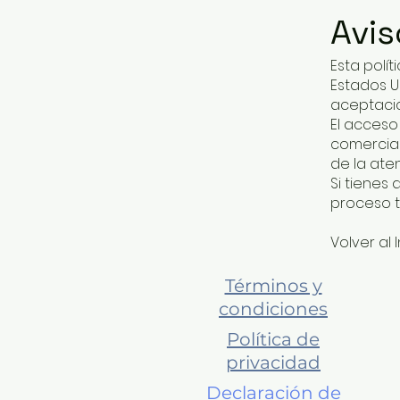
Avis
Esta polí
Estados Un
aceptació
El acceso
comercial
de la ate
Si tienes
proceso t
​Volver al I
Términos y
condiciones
Política de
privacidad
Declaración de